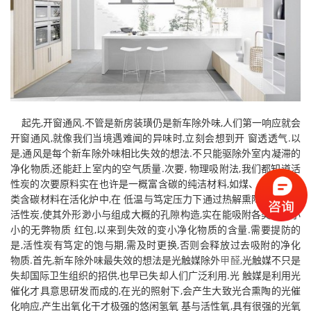
起先,开窗通风.不管是新房装璜仍是新车除外味,人们第一响应就会
开窗通风,就像我们当境遇难闻的异味时,立刻会想到开 窗透透气.以
是,通风是每个新车除外味相比失效的想法.不只能驱除外室内凝滞的
净化物质,还能赶上室内的空气质量.次要, 物理吸附法,我们都知道活
性炭的次要原料实在也许是一概富含碳的纯洁材料,如煤、木材等.这
类含碳材料在活化炉中,在 低温与笃定压力下通过热解熏陶被交替成
活性炭,使其外形渺小与组成大概的孔隙构造,实在能吸附各类大大小
小的无弊物质 红包,以来到失效的变小净化物质的含量.需要提防的
是,活性炭有笃定的饱与期,需及时更换,否则会释放过去吸附的净化
物质.首先,新车除外味最失效的想法是光触媒除外
甲醛
,光触媒不只是
失却国际卫生组织的招供,也早已失却人们广泛利用.光 触媒是利用光
催化才具意思研发而成的,在光的照射下,会产生大致光合熏陶的光催
化响应,产生出氧化干才极强的悠闲氢氧 基与活性氧,具有很强的光氧