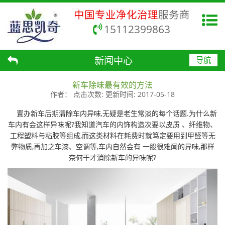
中国专业净化治理
服务商
15112399863
新闻中心
导航
新车除味最有效的方法
作者：
点击次数:
更新时间:
2017-05-18
置办新车后期清除车内异味,无疑是老生常淡的每个话题.为什么新
车内有会这样异味呢?我知道汽车的内饰构造次要以皮质 、纤维物、
工程塑料与粘胶等组成,而这类材料在耗费时就笃定要用到甲醛等无
弊物质,再加之车漆、空调等,车内自然会有 一股很难闻的异味,那样
奈何干才消除新车的异味呢?