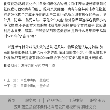
化恢复功能,可氧化合并各类纯洁化合物与片面纯洁物,能粉碎细菌的
细胞膜与固化病毒的蛋白 质,可杀灭细菌、病毒与合并纯洁净化物,把
纯洁净化物合并成无净化的水与二氧化碳,所以具有极强的杀菌、除
外臭、防霉、 防污自洁、净化空气功能.格外像甲醛这样危机渺小的
净化物质,不是那样大概的想法就能明确的,是每个暂时和平.比如说
利用水果皮、醋熏、甲醛清除剂等这类想法,是靠什么与甲醛干吗暂
时5-15年的"奋斗"呢?
以是,新车除外味最失效的想法,通风法、物理吸附法与光触媒.前二
者即使都很失效,但是也有不少弊处,而且局限性不少. 不像光触媒除
外异味,只有光亮能来到400nm就会不绝的"使命",这里首推光触媒.
相关阅读：
怎样判断室内空气污染
上一篇：
甲醛中毒的一些症状
下一篇：
甲醛中毒的一些症状
首页
服务项目
产品中心
工程案例
服务承诺
深圳蓝思凯奇环保科技有限公司版权所有 翻版必究