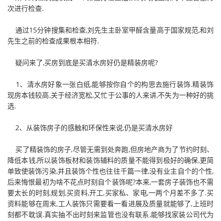
次进行检查.
通过15分钟搜集和检查,刘先生主卧室甲醛含量高于国家规范,和刘
先生之前的检查成果根本相符.
疑问来了,买房到底是买清水房好仍是精装房呢?
1、清水房好象一张白纸,能够按你自个的构思去施行装饰.精装饰
现房本钱较高,关于经济宽松,又忙于公事的人来讲,不失为一种好的挑
选.
2、从装饰房子的感触和环保性来说,仍是买清水房好
买了精装饰的房子,尽管无需到处奔跑,但房地产商为了节约时刻、
降低本钱,所以装饰板材和装饰辅料的质量不能得到极好的确保,更简
单致使装饰污染,并且装饰个性也往往千篇一律,没有业主自个的个性,
后来悔恨最初为啥不花点时刻自个装饰呢?本来,一套房子装饰也不需
要太长的时刻,规划,买资料,开工,买家私、家电,一两个月差不多了.买
资料能够在周末,工人装饰只需要看一看进展及质量就能够了,上班时
刻都不耽误.真实抽不出时刻来监管也没有联系,能够找家装公司代为