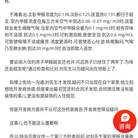
格.
不难看出,主卧甲醛浓度为0.138,次卧0.125,孩童房0.131,都归于超
支.室内甲醛浓度在每立方米空气中到达0.06 -0.07 mg/ m3时,孩童
就会发生细微气喘.当室内空气中甲醛含量为0.1 mg/m3时,就有异味
和不适感;到达0.5 mg/m3时,可刺激双眼,致使流泪;到达0.6 mg/m3,
可致使咽喉不适或痛苦.浓度更高时,可致使恶心吐逆,咳嗽胸闷,气喘
乃至肺水肿;到达30 mg/m3时,会当即致人逝世.
要说刚入住的房子甲醛超支还也许,可这房子已经住了两年了.为啥
还会超支呢?通过检查和比对,刘先生以为疑问出在地板上了.
和楼上街坊一沟通,刘先生才发现,疑问不只出现在自个家里,他立刻
想找开发商协调,但是拿出最初签定的合同才发现,合同里压根没有提
装饰的事儿,更没有提装饰的入住规范.
但是开发商方面并不认可这份检查报告,开发商觉得没疑问.
这事儿,也不能这么僵着啊.
所以,特派员提议找一个第三方检查组织,对刘先生家的甲醛含量再