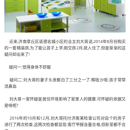
近来,济南章丘区诺德名城小区的业主刘大哥说,2014年8月份购买
的一套精装房,为了能让孩子上学,刚交房2月,就入住了,但是渐渐的这
疑问却出来了!
疑问一:觉得身体不舒服
疑问二:刘大哥的妻子头发都白了三分之一了,喉咙沙哑;孩子常常
流鼻血
刘大哥一家怀疑是居住环境影响了家里人的健康,可怀疑的依据又
是啥呢?
2016年的10月和12月,刘大哥托付济南某检查公司对自个的房子
进行了两次检查,这两次检查都显现:客厅甲醛含量合格,但卧室都不合