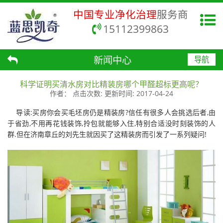
中国专业净化治理
服务商
15112399863
新闻中心
导航
科学证明买清水房对比精装房哪个甲醛超标更高呢？
作者：
点击次数:
更新时间:
2017-04-24
导读:买房你会买毛坯房仍是精装房?信任有很多人会挑选后者,由
于省劲,不用再花钱装饰,拎包就能够入住,特别合适没时刻装饰的人
群.但在济南章丘的刘先生就因买了这精装房而引发了一系列疑问!