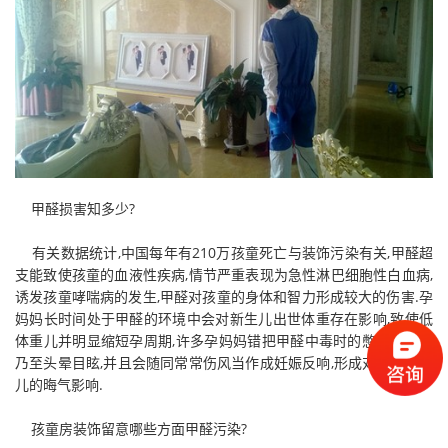
甲醛损害知多少?
有关数据统计,中国每年有210万孩童死亡与装饰污染有关,甲醛超
支能致使孩童的血液性疾病,情节严重表现为急性淋巴细胞性白血病,
诱发孩童哮喘病的发生,甲醛对孩童的身体和智力形成较大的伤害.孕
妈妈长时间处于甲醛的环境中会对新生儿出世体重存在影响,致使低
体重儿并明显缩短孕周期,许多孕妈妈错把甲醛中毒时的憋闷、厌恶
乃至头晕目眩,并且会随同常常伤风当作成妊娠反响,形成对身体与胎
儿的晦气影响.
孩童房装饰留意哪些方面甲醛污染?