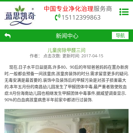
中国专业净化治理
服务商
15112399863
新闻中心
导航
儿童房除甲醛三问
作者：
点击次数:
更新时间:
2017-04-15
现在,日子水平日益提高,许多80、90后的年轻爸爸妈妈在置办新房
时,一般都会预备一间孩童房,孩童房装饰的时分,需求留意更多的疑问,
无毒安满是最首要的.装饰中及装饰后的甲醛污染是对孩子损害最大
的,本年五月份的南昌幼儿园发生了甲醛团体中毒,最严重者致使败血
症;8月份海南幼儿园也相继发生甲醛团体中毒事件,据威望调查显示,
90%的白血病孩童病患半年前家中都进行过装饰.