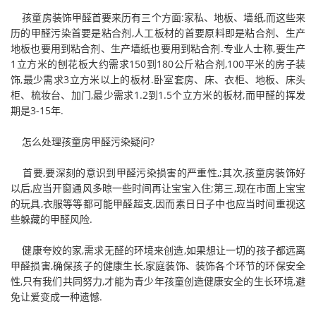
孩童房装饰甲醛首要来历有三个方面:家私、地板、墙纸,而这些来
历的甲醛污染首要是粘合剂,人工板材的首要原料即是粘合剂、生产
地板也要用到粘合剂、生产墙纸也要用到粘合剂.专业人士称,要生产
1立方米的刨花板大约需求150到180公斤粘合剂,100平米的房子装
饰,最少需求3立方米以上的板材.卧室套房、床、衣柜、地板、床头
柜、梳妆台、加门,最少需求1.2到1.5个立方米的板材,而甲醛的挥发
期是3-15年.
怎么处理孩童房甲醛污染疑问?
首要,要深刻的意识到甲醛污染损害的严重性,;其次,孩童房装饰好
以后,应当开窗通风多晾一些时间再让宝宝入住;第三,现在市面上宝宝
的玩具,衣服等等都可能甲醛超支,因而素日日子中也应当时间重视这
些躲藏的甲醛风险.
健康夸姣的家,需求无醛的环境来创造,如果想让一切的孩子都远离
甲醛损害,确保孩子的健康生长,家庭装饰、装饰各个环节的环保安全
性,只有我们共同努力,才能为青少年孩童创造健康安全的生长环境,避
免让爱变成一种遗憾.