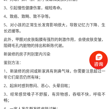
3、引起慢性健康伤害，缩短寿命。
4、致癌、致畸、致不孕等。
5、对小孩的正常生长发育影响很大，导致记忆力下降、生
长迟缓等。
此外，甲醛对皮肤黏膜有强烈的刺激作用，会使皮肤变皱，
阻碍毛孔内脏物的排出和新陈代谢。
新装修的房子判别室内污染
鉴别方法：
1、新装修的房间或新家具有刺鼻气味，你需要注意超过一
年它们是否仍然有味；
2、起床时感到憋闷、恶心、头晕目眩；
3、经常感觉嗓子不舒服，有异物感，吞咽不快，呼吸不
畅；
4、一家人发生群发性皮肤过敏；