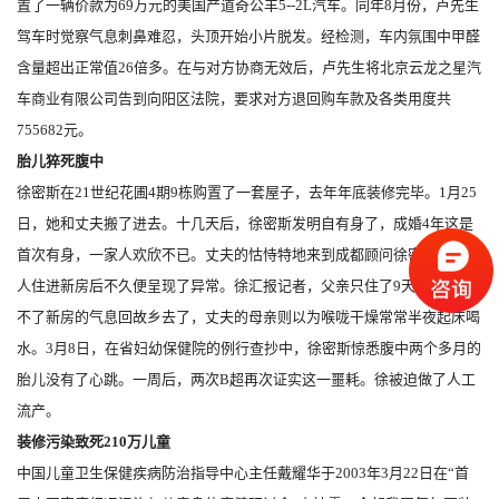
置了一辆价款为69万元的美国产道奇公羊5--2L汽车。同年8月份，卢先生
驾车时觉察气息刺鼻难忍，头顶开始小片脱发。经检测，车内氛围中甲醛
含量超出正常值26倍多。在与对方协商无效后，卢先生将北京云龙之星汽
车商业有限公司告到向阳区法院，要求对方退回购车款及各类用度共
755682元。
胎儿猝死腹中
徐密斯在21世纪花圃4期9栋购置了一套屋子，去年年底装修完毕。1月25
日，她和丈夫搬了进去。十几天后，徐密斯发明自有身了，成婚4年这是
首次有身，一家人欢欣不已。丈夫的怙恃特地来到成都顾问徐密斯。一家
人住进新房后不久便呈现了异常。徐汇报记者，父亲只住了9天，便因受
不了新房的气息回故乡去了，丈夫的母亲则以为喉咙干燥常常半夜起床喝
水。3月8日，在省妇幼保健院的例行查抄中，徐密斯惊悉腹中两个多月的
胎儿没有了心跳。一周后，两次B超再次证实这一噩耗。徐被迫做了人工
流产。
装修污染致死210万儿童
中国儿童卫生保健疾病防治指导中心主任戴耀华于2003年3月22日在“首