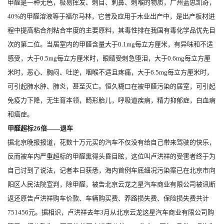
甲醛是一种无色，极易挥发、刺目、刺鼻、刺喉的物质，广州蓝思凯奇，
40%的甲醛溶液等于福尔马林，它普及应用于木业出产中，是出产板材进
程中提高粘合剂粘合牢度的主要原料，其毒性排在我国有毒化学品优先目
次的第二位。当居室内的甲醛含量大于0.1mg每立方厘米，有异味和不适
感受，大于0.5mg每立方厘米时，眼睛受刺急堕泪，大于0.6mg每立方厘
米时，恶心、胸闷、吐逆，咽喉不适且疼痛，大于6.5mg每立方厘米时，
可引起肺水肿、肺炎，甚至灭亡。恒久糊口在被甲醛污染的居室，可引起
免疫力下降，无生育本领，畸形胎儿，呼吸道疾病，精力抑郁症，白血病
和癌症。
甲醛超标26倍――退车
据北京晚报报道，花数十万元买的汽车不仅没有给自己带来驾驶的快乐，
反而被车内严重超标的甲醛熏得头昏目眩，这位叫卢洪祥的受害者终于为
自己讨到了说法，记者本日获悉，海内首例车底细况污染案已在北京市向
阳区人民法院宣判，除甲醛，被告北京云龙之星汽车商业有限公司被讯断
返还原告卢洪祥购车价款、车辆购买费、养路损失费、保险损失费共计
751456元。据相识，卢洪祥去年3月从北京云龙这星汽车商业有限公司购