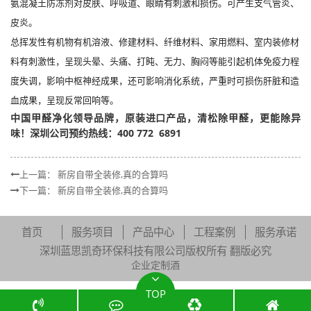
氨混凝土防冻剂对皮肤、呼吸道、眼睛有刺激和损伤。可产生支气管炎、
皮炎。
总挥发性有机物有机溶液、修建材料、纤维材料、家用燃料、室内装修材
料有刺激性，呈现头晕、头痛、打盹、无力、胸闷等能引起机体免疫力程
度失调，影响中枢神经成果，还可影响消化系统，严重时可损伤肝脏和造
血成果，呈现反常回响等。
中国甲醛净化领导品牌，原装进口产品，清松除甲醛，更能除异
味！深圳公司预约热线：400 772 6891
上一篇：
新房自带全装修,真的合算吗
下一篇：
新房自带全装修,真的合算吗
首页
服务项目
产品中心
工程案例
服务承诺
深圳蓝思凯奇环保科技有限公司版权所有 翻版必究
企业定制酒
TOP