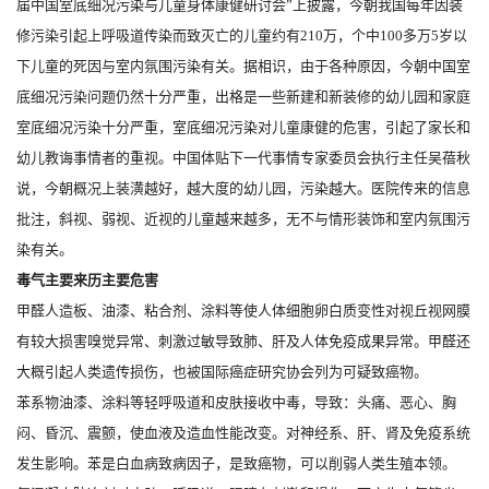
届中国室底细况污染与儿童身体康健研讨会”上披露，今朝我国每年因装
修污染引起上呼吸道传染而致灭亡的儿童约有210万，个中100多万5岁以
下儿童的死因与室内氛围污染有关。据相识，由于各种原因，今朝中国室
底细况污染问题仍然十分严重，出格是一些新建和新装修的幼儿园和家庭
室底细况污染十分严重，室底细况污染对儿童康健的危害，引起了家长和
幼儿教诲事情者的重视。中国体贴下一代事情专家委员会执行主任吴蓓秋
说，今朝概况上装潢越好，越大度的幼儿园，污染越大。医院传来的信息
批注，斜视、弱视、近视的儿童越来越多，无不与情形装饰和室内氛围污
染有关。
毒气主要来历主要危害
甲醛人造板、油漆、粘合剂、涂料等使人体细胞卵白质变性对视丘视网膜
有较大损害嗅觉异常、刺激过敏导致肺、肝及人体免疫成果异常。甲醛还
大概引起人类遗传损伤，也被国际癌症研究协会列为可疑致癌物。
苯系物油漆、涂料等轻呼吸道和皮肤接收中毒，导致：头痛、恶心、胸
闷、昏沉、震颤，使血液及造血性能改变。对神经系、肝、肾及免疫系统
发生影响。苯是白血病致病因子，是致癌物，可以削弱人类生殖本领。