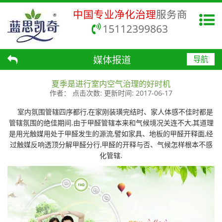
中国专业净化治理
服务商
15112399863
媒体报道
导航
夏季是进行室内空气治理的好时机
作者：
点击次数:
更新时间:
2017-06-17
室内氛围管辖四序都行,在家刚装璜完结时、家人体感不佳时都是
管辖氛围的绝佳期间.由于甲醛管辖本来和气候境况关连不大,其道理
是用光触媒用处于甲醛发生的源流,譬如家具、地板的甲醛开释面,经
过触媒反响透顶分解甲醛分行,甲醛的开释与否、气候怎样根本不感
化管辖.