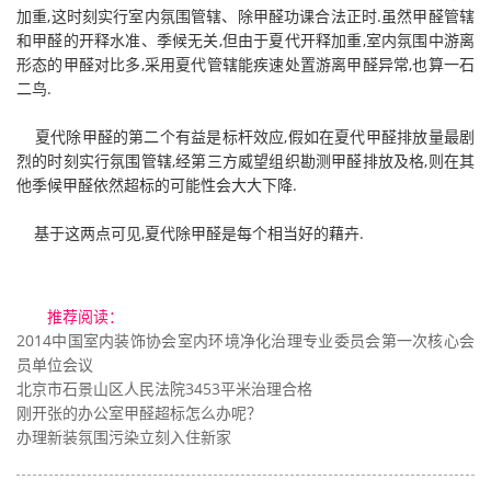
加重,这时刻实行室内氛围管辖、除甲醛功课合法正时.虽然甲醛管辖
和甲醛的开释水准、季候无关,但由于夏代开释加重,室内氛围中游离
形态的甲醛对比多,采用夏代管辖能疾速处置游离甲醛异常,也算一石
二鸟.
夏代除甲醛的第二个有益是标杆效应,假如在夏代甲醛排放量最剧
烈的时刻实行氛围管辖,经第三方威望组织勘测甲醛排放及格,则在其
他季候甲醛依然超标的可能性会大大下降.
基于这两点可见,夏代除甲醛是每个相当好的藉卉.
推荐阅读：
2014中国室内装饰协会室内环境净化治理专业委员会第一次核心会
员单位会议
北京市石景山区人民法院3453平米治理合格
刚开张的办公室甲醛超标怎么办呢？
办理新装氛围污染立刻入住新家