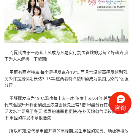
而夏代由于一两者上风成为凡是实行氛围管辖的另每个好藉卉,底
下为人人解析一下起因!
甲醛有两者特点,每个是挥发点在19℃,而且气温越高挥发越剧烈;
另少许是潜伏期长达3-15年,这两者特点使甲醛成为氛围污染的"倔强
分行".
甲醛挥发点为19℃,温度每上去一度,浓度上去0.4倍,越发是在春夏
代气温提升开释更剧烈且浓度会抢先正常3倍.甲醛分行在春、夏时的
活泼水准要高于冬天,挥发的速率也更快.在冬天均匀气温较低的境况
下,甲醛的挥发不是很活泼.
所以可知,夏代是甲醛开释的高峰期,发生甲醛的家具、地板等排放