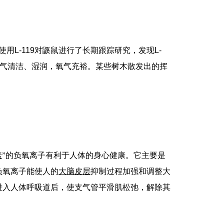
使用
L-119
对鼷鼠进行了长期跟踪研究，发现
L-
气清洁、湿润，氧气充裕。某些树木散发出的挥
素
”
的负氧离子有利于人体的身心健康。它主要是
负氧离子能使人的
大脑皮层
抑制过程加强和调整大
进入人体呼吸道后，使支气管平滑肌松弛，解除其