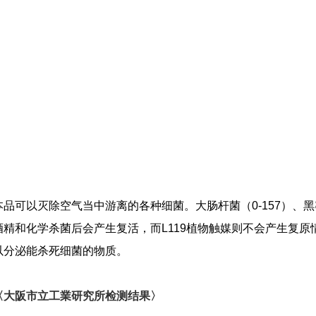
本品可以灭除空气当中游离的各种细菌。大肠杆菌（
0-157
）、黑
酒精和化学杀菌后会产生复活，而
L119
植物触媒则不会产生复原
以分泌能杀死细菌的物质。
〈大阪市立工業研究所检测结果〉