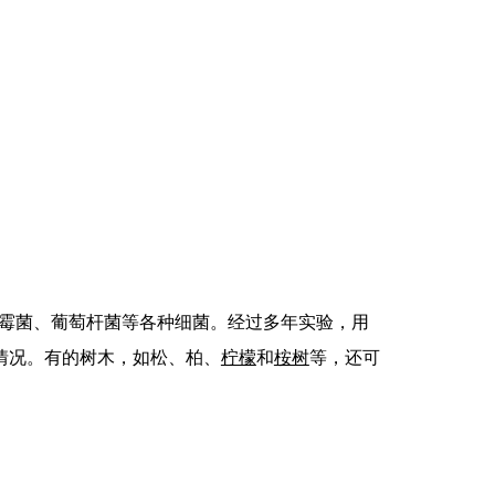
霉菌、葡萄杆菌等各种细菌。经过多年实验，用
情况。
有的树木，如松、柏、
柠檬
和
桉树
等，还可