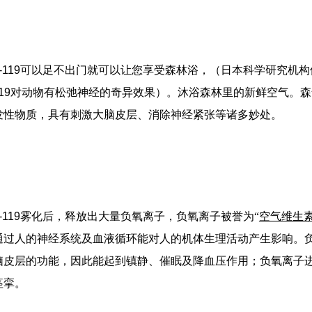
-119
可以足不出门就可以让您享受森林浴，（日本科学研究机构
19
对动物有松弛神经的奇异效果）。
沐浴森林里的新鲜空气。森
发性物质，具有刺激大脑皮层、消除神经紧张等诸多妙处。
-119
雾化后，释放出大量负氧离子，
负氧离子被誉为“
空气维生
通过人的神经系统及血液循环能对人的机体生理活动产生影响。
脑皮层的功能，因此能起到镇静、催眠及降血压作用；负氧离子
痉挛。