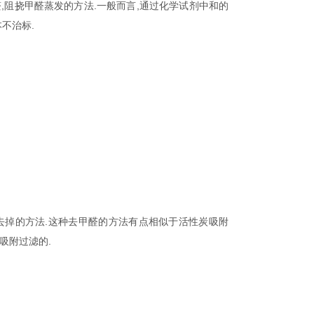
阻挠甲醛蒸发的方法.一般而言,通过化学试剂中和的
不治标.
掉的方法.这种去甲醛的方法有点相似于活性炭吸附
吸附过滤的.