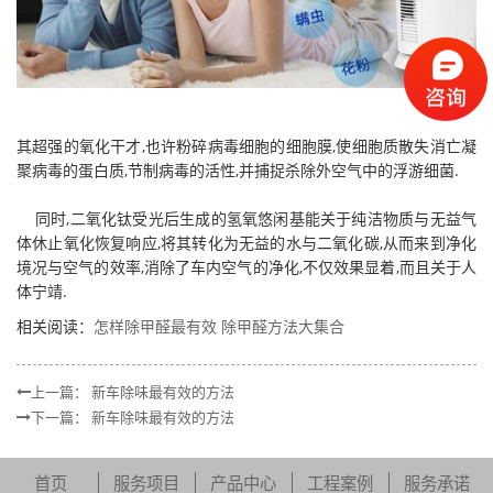
其超强的氧化干才,也许粉碎病毒细胞的细胞膜,使细胞质散失消亡凝
聚病毒的蛋白质,节制病毒的活性,并捕捉杀除外空气中的浮游细菌.
同时,二氧化钛受光后生成的氢氧悠闲基能关于纯洁物质与无益气
体休止氧化恢复响应,将其转化为无益的水与二氧化碳,从而来到净化
境况与空气的效率,消除了车内空气的净化,不仅效果显着,而且关于人
体宁靖.
相关阅读：
怎样除甲醛最有效 除甲醛方法大集合
上一篇：
新车除味最有效的方法
下一篇：
新车除味最有效的方法
首页
服务项目
产品中心
工程案例
服务承诺