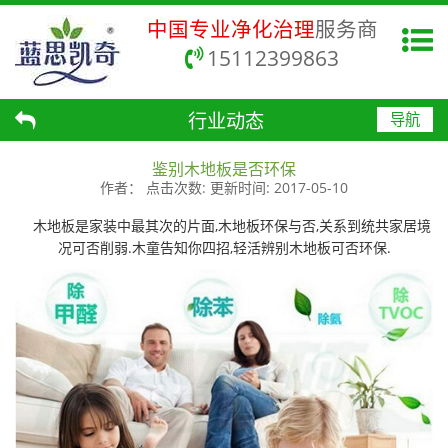
中国专业净化治理
服务商
15112399863
行业动态
导航
鉴别木地板是否环保
作者：
点击次数:
更新时间:
2017-05-10
木地板是家装中最其次的片面,木地板环保与否,关系到统共家居境
况可否削弱.木童告知你四招,轻活辨别木地板可否环保.