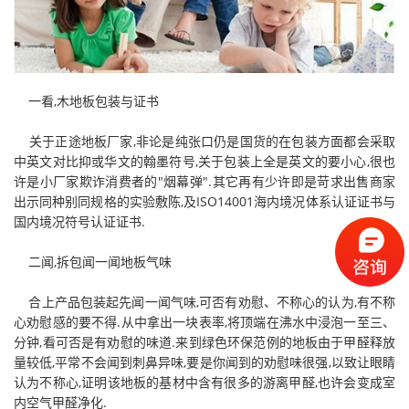
一看,木地板包装与证书
关于正途地板厂家,非论是纯张口仍是国货的在包装方面都会采取
中英文对比抑或华文的翰墨符号,关于包装上全是英文的要小心,很也
许是小厂家欺诈消费者的"烟幕弹".其它再有少许即是苛求出售商家
出示同种别同规格的实验敷陈,及ISO14001海内境况体系认证证书与
国内境况符号认证证书.
二闻,拆包闻一闻地板气味
合上产品包装起先闻一闻气味,可否有劝慰、不称心的认为,有不称
心劝慰感的要不得.从中拿出一块表率,将顶端在沸水中浸泡一至三、
分钟,看可否是有劝慰的味道.来到绿色环保范例的地板由于甲醛释放
量较低,平常不会闻到刺鼻异味,要是你闻到的劝慰味很强,以致让眼睛
认为不称心,证明该地板的基材中含有很多的游离甲醛,也许会变成室
内空气甲醛净化.