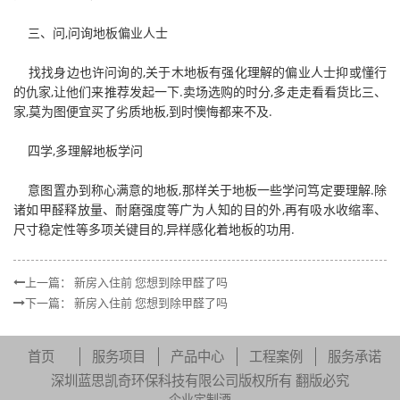
三、问,问询地板偏业人士
找找身边也许问询的,关于木地板有强化理解的偏业人士抑或懂行
的仇家,让他们来推荐发起一下.卖场选购的时分,多走走看看货比三、
家,莫为图便宜买了劣质地板,到时懊悔都来不及.
四学,多理解地板学问
意图置办到称心满意的地板,那样关于地板一些学问笃定要理解.除
诸如甲醛释放量、耐磨强度等广为人知的目的外,再有吸水收缩率、
尺寸稳定性等多项关键目的,异样感化着地板的功用.
上一篇：
新房入住前 您想到除甲醛了吗
下一篇：
新房入住前 您想到除甲醛了吗
首页
服务项目
产品中心
工程案例
服务承诺
深圳蓝思凯奇环保科技有限公司版权所有 翻版必究
企业定制酒