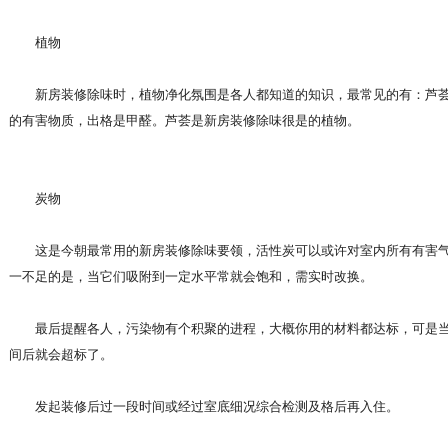
植物
新房装修除味时，植物净化氛围是各人都知道的知识，最常见的有：芦荟
的有害物质，出格是甲醛。芦荟是新房装修除味很是的植物。
炭物
这是今朝最常用的新房装修除味要领，活性炭可以或许对室内所有有害气
一不足的是，当它们吸附到一定水平常就会饱和，需实时改换。
最后提醒各人，污染物有个积聚的进程，大概你用的材料都达标，可是当
间后就会超标了。
发起装修后过一段时间或经过室底细况综合检测及格后再入住。