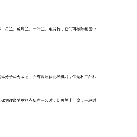
、吊兰、虎尾兰、一叶兰、龟背竹，它们可破除氛围中
体分子举办吸附，并有调理催化等机能，但这种产品独
你把许多的材料齐集在一起时，您再关上门窗，一段时