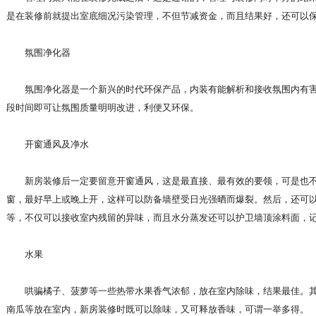
是在装修前就提出室底细况污染管理，不但节减资金，而且结果好，还可以
氛围净化器
氛围净化器是一个新兴的时代环保产品，内装有能解析和接收氛围内有害
段时间即可让氛围质量明明改进，利便又环保。
开窗通风及净水
新房装修后一定要留意开窗通风，这是最直接、最有效的要领，可是也不
窗，最好早上或晚上开，这样可以防备墙壁受日光强晒而爆裂。然后，还可
等，不仅可以接收室内残留的异味，而且水分蒸发还可以护卫墙顶涂料面，
水果
哄骗橘子、菠萝等一些热带水果香气浓郁，放在室内除味，结果最佳。其
南瓜等放在室内，新房装修时既可以除味，又可释放香味，可谓一举多得。