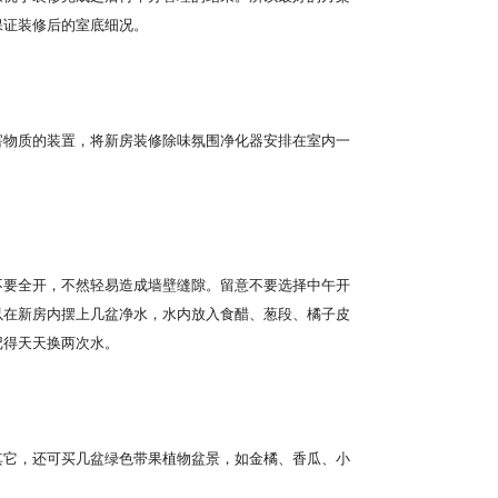
保证装修后的室底细况。
物质的装置，将新房装修除味氛围净化器安排在室内一
要全开，不然轻易造成墙壁缝隙。留意不要选择中午开
以在新房内摆上几盆净水，水内放入食醋、葱段、橘子皮
记得天天换两次水。
它，还可买几盆绿色带果植物盆景，如金橘、香瓜、小