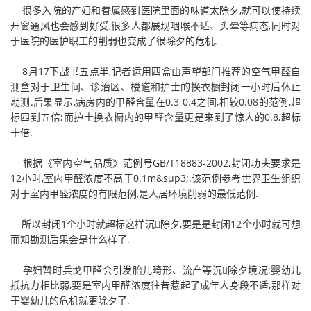
很多入院的产妇和眷属感到医院里面的味道太除夕,就可以使持续
开窗通风也会感到好受,很多人都展现咽喉不适、头晕等病态,同时对
于医院的医护职工的削弱也变成了很除夕的危机.
8月17下战书五点半,记者运用四盒由声望部门推荐的空气甲醛自
测盒对于卫生间、诊治区、楼道和护士的换衣橱封闭一小时后休止
勘测.后果显示,病房内的甲醛含量在0.3-0.4之间,相较0.08的范例,超
标四到五倍;而护士换衣橱内的甲醛含量更是来到了惊人的0.8,超标
十倍.
根据《室内空气品质》范例号GB/T18883-2002,封闭功夫要求是
12小时,室内甲醛浓度不高于0.1m&sup3;.该范例参考世界卫生组织
对于室内甲醛浓度的有限范例,是人居环境削弱的最低范例.
所以封闭1个小时就超标这样沉除夕,要是是封闭12个小时就可想
而知勘测后果会是什么样了.
孕妇暂时兵戈甲醛会引发胎儿畸形、流产等沉除夕境况;婴幼儿
抵抗力相比弱,要是室内甲醛浓度往昔惹起了成年人身段不适,那样对
于婴幼儿的危机就更除夕了.