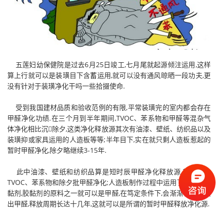
五莲妇幼保健院是过去6月25日竣工,七月尾就起源倾注运用,这样
算上行就可以是装璜目下含蓄运用,就可以没有通风晾晒一段功夫,更
没有针对于装璜净化干吗一些拾掇使命.
受到我国建材品质和验收范例的有限,平常装璜完的室内都会存在
甲醛净化功绩.在三个月到半年期间,TVOC、苯系物和甲醛等混杂气
体净化相比沉除夕,这类净化释放源其次有油漆、壁纸、纺织品以及
装璜抑或家具运用的人造板等等;半年目下,实在就只剩人造板惹起的
暂时甲醛净化,除夕略继续3-15年.
此中油漆、壁纸和纺织品算是短时辰甲醛净化释放源,其次释放
TVOC、苯系物和除夕批甲醛净化;人造板制作过程中运用了少数的胶
黏剂,胶黏剂的原料之一就可以是甲醛,在笃定条件下,会渐渐合并释放
出甲醛,释放周期长达十几年,这就可以是所谓的暂时甲醛释放净化源.