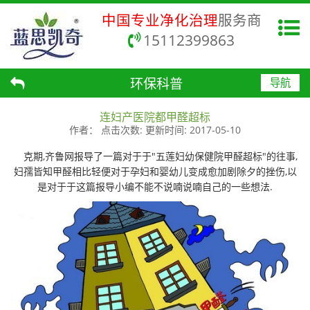
中国专业净化治理
服务商
15112399863
环保科普
导航
连妇产医院都甲醛超标
作者：
点击次数:
更新时间:
2017-05-10
克期,齐鲁网报导了一篇对于于"五莲妇幼保健院甲醛超标"的往事,
妇孺皆知甲醛相比轻便对于孕妇和婴幼儿变成愈加剧除夕的挫伤,以
是对于于这篇报导小编不能不说喃说喃自己的一些想法.