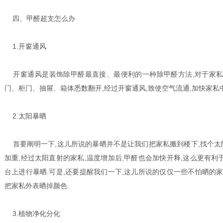
四、甲醛超支怎么办
1.开窗通风
开窗通风是装饰除甲醛最直接、最便利的一种除甲醛方法,对于家私
门、柜门、抽屉、箱体悉数翻开,经过开窗通风,致使空气流通,加快家私
2.太阳暴晒
首要阐明一下,这儿所说的暴晒并不是让我们把家私搬到楼下,找个太
加重,经过太阳直射的家私,温度增加后,甲醛也会加快开释,这么更有利
台上进行暴晒.可是,还要提醒我们一下,这儿所说的仅仅一些不怕晒的家
把家私外表晒掉颜色.
3.植物净化分化