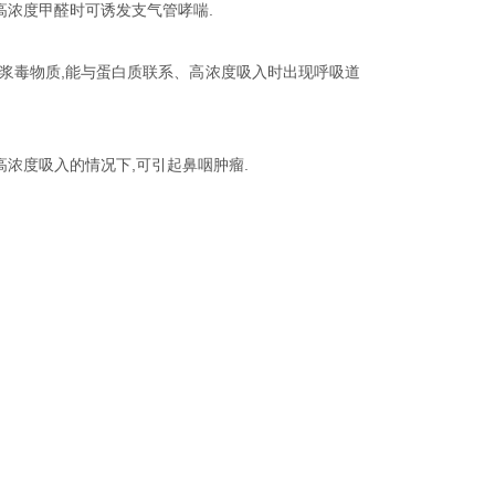
高浓度甲醛时可诱发支气管哮喘.
原浆毒物质,能与蛋白质联系、高浓度吸入时出现呼吸道
高浓度吸入的情况下,可引起鼻咽肿瘤.