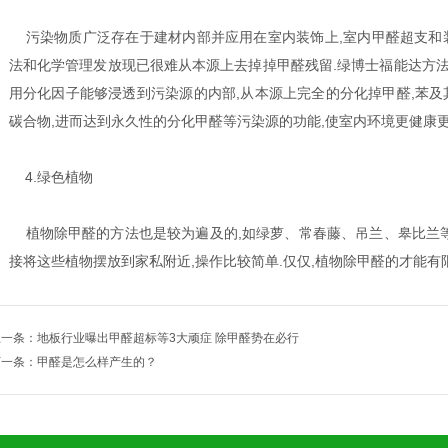
污染物质广泛存在于建材内部并应用在室内装饰上,室内甲醛超支和
法和化学管理发放现已很难从本源上去掉掉甲醛残留.绿博士福能达方
用分化因子能够浸透到污染源的内部,从本源上完全的分化掉甲醛,苯及
碳合物,进而达到永久性的分化甲醛等污染源的功能,使室内环境更健康更
4.绿色植物
植物除甲醛的方法也是较为遍及的,如绿萝、常春藤、吊兰、皋比兰等
接将这些植物摆放到家私附近,操作比较简单.仅仅,植物除甲醛的才能有限
上一条：
地板行业曝出甲醛超标等3大顽症 除甲醛势在必行
下一条：
甲醛是怎么样产生的？