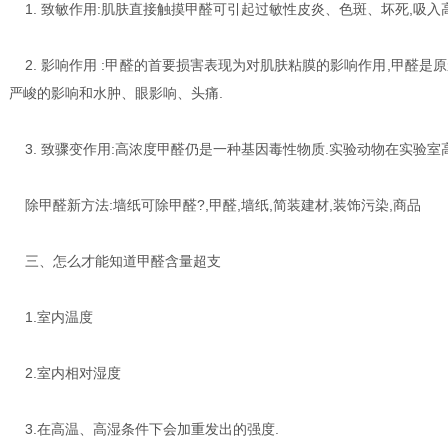
1. 致敏作用:肌肤直接触摸甲醛可引起过敏性皮炎、色斑、坏死,吸入
2. 影响作用 :甲醛的首要损害表现为对肌肤粘膜的影响作用,甲醛是
严峻的影响和水肿、眼影响、头痛.
3. 致骤变作用:高浓度甲醛仍是一种基因毒性物质.实验动物在实验室
除甲醛新方法:墙纸可除甲醛?,甲醛,墙纸,简装建材,装饰污染,商品
三、怎么才能知道甲醛含量超支
1.室内温度
2.室内相对湿度
3.在高温、高湿条件下会加重发出的强度.