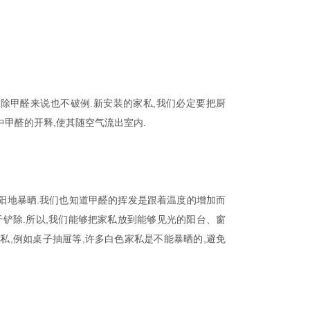
除甲醛来说也不破例.新安装的家私,我们必定要把厨
中甲醛的开释,使其随空气流出室内.
阳地暴晒.我们也知道甲醛的挥发是跟着温度的增加而
于铲除.所以,我们能够把家私放到能够见光的阳台、窗
私,例如桌子抽屉等,许多白色家私是不能暴晒的,避免